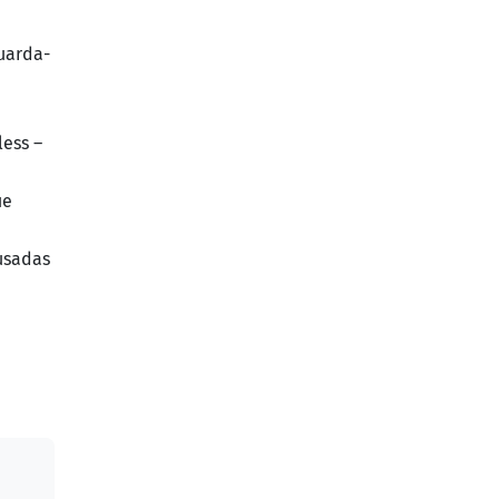
uarda-
ess –
ue
usadas