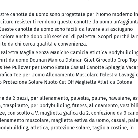
stre canotte da uomo sono progettate per l'uomo moderno in
uciture resistenti rendono queste canotte da uomo un'aggiunt
 Queste canotte da uomo sono facili da lavare e si asciugano
olore anche dopo più sessioni di palestra. Scopri perché la 
ite da chi cerca qualità e convenienza.
alestra Maglia Senza Maniche Camicia Atletica Bodybuildin
T-shirt da uomo Dolman Manica Dolman Gilet Girocollo Crop Top
ess Tee Pullover per Uomo Estate Casual Canotte Spiaggia Vaca
afica Tee per Uomo Allenamento Muscolare Palestra Lavaggi
p Protezione Solare Nuoto Cut Off Maglietta Atletica Cotone
 da 2 pezzi, per allenamento, palestra, palme, hawaiane, est
, traspirante, per bodybuilding, fitness, allenamento, vestibil
ze, con scollo a V, maglietta grafica da 2, confezione da 3 can
lenamento muscolare, maglietta estiva da uomo, casual, pale
dybuilding, atletica, protezione solare, taglio a costine, in