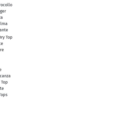
rocollo
nger
za
alma
rante
Dry Top
te
re
e
acanza
 Top
te
Tops