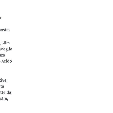
a
nostra
g Slim
 Maglia
nza
o Acido
ive,
ità
otte da
stra,