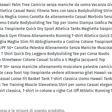
 Hawaii Palm Tree Camicie senza maniche da uomo Vacanza Gi
letica Casual Basic Fitness Tees con tasca Bodybuilding Stri
glia Maglia Uomo Canotta da allenamento Casual Morbido Sen
Uomo Estate Bodybuilding Tee Top per Uomo Stampa Grafica P
ia Traspirante Quick Dry Sport Atletica Tanks Maglietta traspi
ack Gym Fitness Allenamento Running T-shirt Atletico Quick 
ia Maglie Slim Fit Abbigliamento a Costine Cotone Traspiran
 UPF 50+ Canotta Palestra Allenamento Senza Maniche Muscola
T Shirt Quick Dry Leggero Bodybuilding Tee per Corsa Nuoto
 Streetwear Cotone Casual Scollo a V Maglia Jacquard Top
PF 50+ senza maniche allenamento muscolare palestra camici
e cava fuori top traspirante vedere attraverso gilet Hawaii v
sual Loose Fit Basket Tank T-shirt classica Uomo Hawaii Tank
Tee Training Muscle Sleeveless Shirt per uomo Casual elegan
rt classica, T-shirt in cotone a righe Cut Off Athletic Running 
 peso e le misure di questo prodotto.