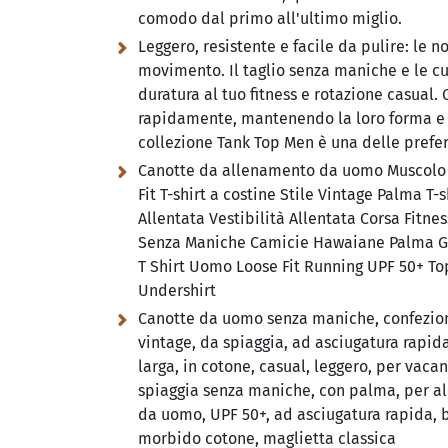
comodo dal primo all'ultimo miglio.
Leggero, resistente e facile da pulire:
le no
movimento. Il taglio senza maniche e le c
duratura al tuo fitness e rotazione casual.
rapidamente, mantenendo la loro forma e c
collezione Tank Top Men è una delle prefer
Canotte da allenamento da uomo Muscolo P
Fit T-shirt a costine Stile Vintage Palma 
Allentata Vestibilità Allentata Corsa Fitn
Senza Maniche Camicie Hawaiane Palma Gr
T Shirt Uomo Loose Fit Running UPF 50+ To
Undershirt
Canotte da uomo senza maniche, confezione
vintage, da spiaggia, ad asciugatura rapida
larga, in cotone, casual, leggero, per vacan
spiaggia senza maniche, con palma, per al
da uomo, UPF 50+, ad asciugatura rapida, bo
morbido cotone, maglietta classica