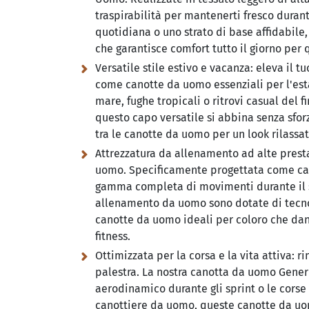
traspirabilità per mantenerti fresco duran
quotidiana o uno strato di base affidabile
che garantisce comfort tutto il giorno per 
Versatile stile estivo e vacanza:
eleva il tu
come canotte da uomo essenziali per l'est
mare, fughe tropicali o ritrovi casual del
questo capo versatile si abbina senza sfor
tra le canotte da uomo per un look rilassat
Attrezzatura da allenamento ad alte presta
uomo. Specificamente progettata come can
gamma completa di movimenti durante il s
allenamento da uomo sono dotate di tecnol
canotte da uomo ideali per coloro che danno
fitness.
Ottimizzata per la corsa e la vita attiva:
ri
palestra. La nostra canotta da uomo Generi
aerodinamico durante gli sprint o le corse 
canottiere da uomo, queste canotte da uom