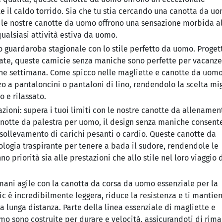
te il caldo torrido. Sia che tu stia cercando una canotta da u
, le nostre canotte da uomo offrono una sensazione morbida al
qualsiasi attività estiva da uomo.
o guardaroba stagionale con lo stile perfetto da uomo. Proget
ate, queste camicie senza maniche sono perfette per vacanze
 fine settimana. Come spicco nelle magliette e canotte da uomo
zo a pantaloncini o pantaloni di lino, rendendolo la scelta mi
o e rilassato.
zioni:
supera i tuoi limiti con le nostre canotte da allenamen
otte da palestra per uomo, il design senza maniche consent
ollevamento di carichi pesanti o cardio. Queste canotte da
ogia traspirante per tenere a bada il sudore, rendendole le
 priorità sia alle prestazioni che allo stile nel loro viaggio 
mani agile con la canotta da corsa da uomo essenziale per la
c è incredibilmente leggera, riduce la resistenza e ti mantie
a lunga distanza. Parte della linea essenziale di magliette e
o sono costruite per durare e velocità, assicurandoti di rim