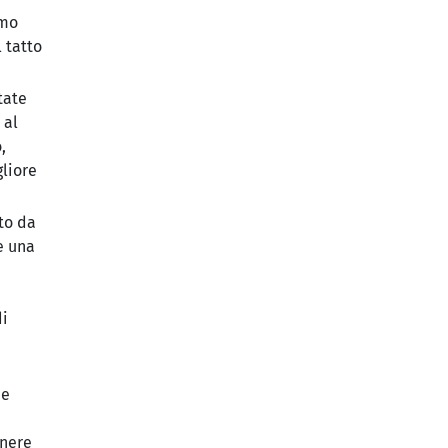
omo
 tatto
tate
 al
,
gliore
to da
e una
di
ne
anere