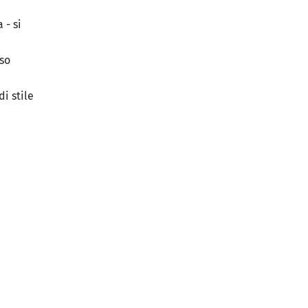
 - si
uso
i stile