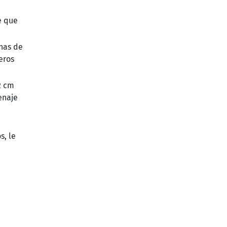
e que
nas de
eros
2 cm
enaje
s, le