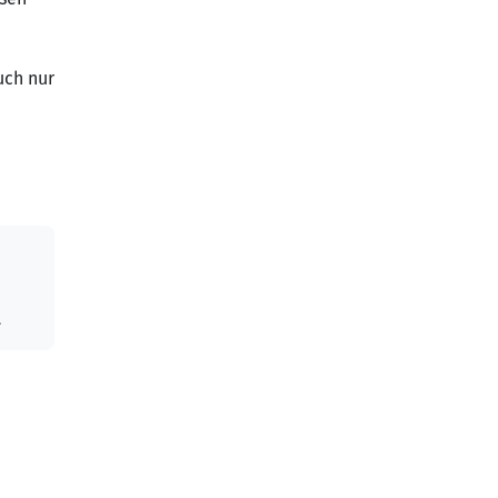
uch nur
l