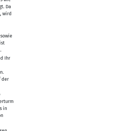
gt. Da
, wird
 sowie
ist
.
d Ihr
n.
 der
e
kerturm
s in
on
ssen