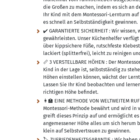
die Großen zu machen, indem es sich an de
Ihr Kind mit dem Montessori-Lernturm auf
es schnell an Selbstständigkeit gewinnen.
✔️ GARANTIERTE SICHERHEIT :
Wir wissen, w
gewährleisten. Unser Küchenhelfer verfügt 
über kippsichere Füße, rutschfeste Klebest
lackiert (splitterfrei), leicht zu reinigen 
📏 3 VERSTELLBARE HÖHEN :
Der Montessor
Kind in der Lage ist, selbstständig zu steh
Höhen einstellen können, wächst der Lern
Lassen Sie Ihr Kind beobachten und lernen
richtigen Höhe befindet.
👩‍🏫 EINE METHODE VON WELTWEITEM RUF 
Montessori-Methode bewährt und wird in v
greift dieses Prinzip auf und ermöglicht e
angemessener Höhe alles um sich herum be
klein auf Selbstvertrauen zu gewinnen.
🏷️ ZUFRIEDENHEITSGARANTIE :
Wir haben a