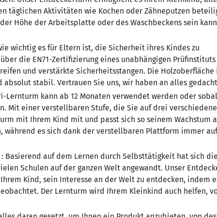
n täglichen Aktivitäten wie Kochen oder Zähneputzen beteili
 der Höhe der Arbeitsplatte oder des Waschbeckens sein kann
ie wichtig es für Eltern ist, die Sicherheit ihres Kindes zu
über die EN71-Zertifizierung eines unabhängigen Prüfinstituts
reifen und verstärkte Sicherheitsstangen. Die Holzoberfläche 
und absolut stabil. Vertrauen Sie uns, wir haben an alles gedacht
i-Lernturm kann ab 12 Monaten verwendet werden oder sobal
en. Mit einer verstellbaren Stufe, die Sie auf drei verschiedene
turm mit Ihrem Kind mit und passt sich so seinem Wachstum a
, während es sich dank der verstellbaren Plattform immer auf
:
Basierend auf dem Lernen durch Selbsttätigkeit hat sich di
ielen Schulen auf der ganzen Welt angewandt. Unser Entdec
s Ihrem Kind, sein Interesse an der Welt zu entdecken, indem e
obachtet. Der Lernturm wird Ihrem Kleinkind auch helfen, v
lles daran gesetzt, um Ihnen ein Produkt anzubieten, von de