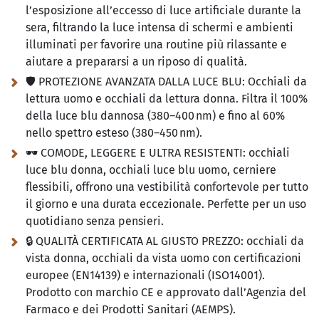
l’esposizione all’eccesso di luce artificiale durante la
sera, filtrando la luce intensa di schermi e ambienti
illuminati per favorire una routine più rilassante e
aiutare a prepararsi a un riposo di qualità.
🛡️ PROTEZIONE AVANZATA DALLA LUCE BLU:
Occhiali da
lettura uomo e occhiali da lettura donna. Filtra il 100%
della luce blu dannosa (380–400 nm) e fino al 60%
nello spettro esteso (380–450 nm).
🕶️ COMODE, LEGGERE E ULTRA RESISTENTI:
occhiali
luce blu donna, occhiali luce blu uomo, cerniere
flessibili, offrono una vestibilità confortevole per tutto
il giorno e una durata eccezionale. Perfette per un uso
quotidiano senza pensieri.
🔒 QUALITÀ CERTIFICATA AL GIUSTO PREZZO:
occhiali da
vista donna, occhiali da vista uomo con certificazioni
europee (EN14139) e internazionali (ISO14001).
Prodotto con marchio CE e approvato dall’Agenzia del
Farmaco e dei Prodotti Sanitari (AEMPS).