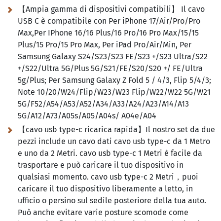
【Ampia gamma di dispositivi compatibili】 Il cavo
USB C è compatibile con Per iPhone 17/Air/Pro/Pro
Max,Per IPhone 16/16 Plus/16 Pro/16 Pro Max/15/15
Plus/15 Pro/15 Pro Max, Per iPad Pro/Air/Min, Per
Samsung Galaxy S24/S23/S23 FE/S23 +/S23 Ultra/S22
+/S22/Ultra 5G/Plus 5G/S21/FE/S20/S20 +/ FE/Ultra
5g/Plus; Per Samsung Galaxy Z Fold 5 / 4/3, Flip 5/4/3;
Note 10/20/W24/Flip/W23/W23 Flip/W22/W22 5G/W21
5G/F52/A54/A53/A52/A34/A33/A24/A23/A14/A13
5G/A12/A73/A05s/A05/A04s/ A04e/A04
【cavo usb type-c ricarica rapida】Il nostro set da due
pezzi include un cavo dati cavo usb type-c da 1 Metro
e uno da 2 Metri. cavo usb type-c 1 Metri è facile da
trasportare e può caricare il tuo dispositivo in
qualsiasi momento. cavo usb type-c 2 Metri，puoi
caricare il tuo dispositivo liberamente a letto, in
ufficio o persino sul sedile posteriore della tua auto.
Può anche evitare varie posture scomode come