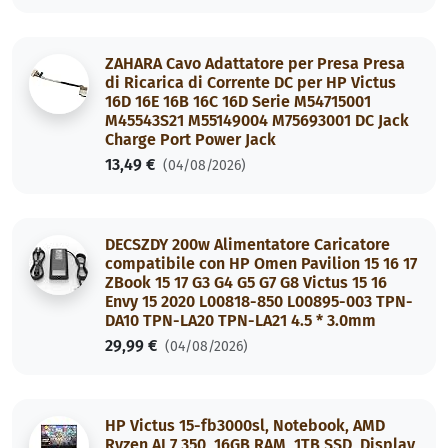
ZAHARA Cavo Adattatore per Presa Presa
di Ricarica di Corrente DC per HP Victus
16D 16E 16B 16C 16D Serie M54715001
M45543S21 M55149004 M75693001 DC Jack
Charge Port Power Jack
13,49 €
(04/08/2026)
DECSZDY 200w Alimentatore Caricatore
compatibile con HP Omen Pavilion 15 16 17
ZBook 15 17 G3 G4 G5 G7 G8 Victus 15 16
Envy 15 2020 L00818-850 L00895-003 TPN-
DA10 TPN-LA20 TPN-LA21 4.5 * 3.0mm
29,99 €
(04/08/2026)
HP Victus 15-fb3000sl, Notebook, AMD
Ryzen AI 7 350, 16GB RAM, 1TB SSD, Display