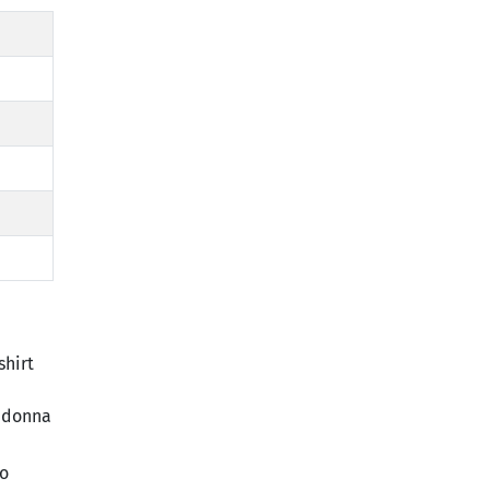
shirt
a donna
io