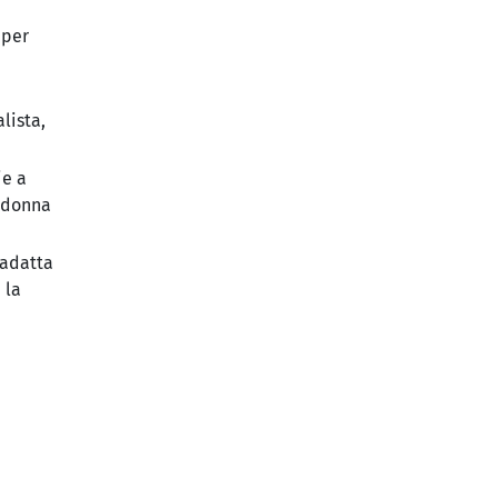
 per
lista,
ie a
e donna
 adatta
 la