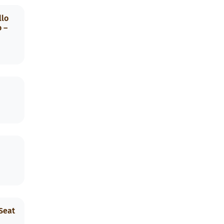
llo
o –
Seat