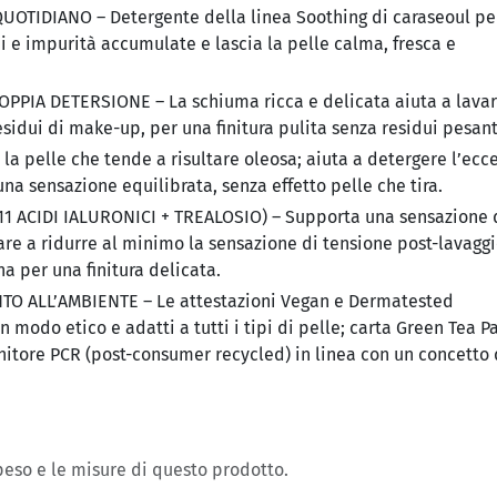
TIDIANO – Detergente della linea Soothing di caraseoul per
 e impurità accumulate e lascia la pelle calma, fresca e
IA DETERSIONE – La schiuma ricca e delicata aiuta a lavar
idui di make-up, per una finitura pulita senza residui pesant
a pelle che tende a risultare oleosa; aiuta a detergere l’ecc
a sensazione equilibrata, senza effetto pelle che tira.
1 ACIDI IALURONICI + TREALOSIO) – Supporta una sensazione 
are a ridurre al minimo la sensazione di tensione post-lavaggi
a per una finitura delicata.
O ALL’AMBIENTE – Le attestazioni Vegan e Dermatested
n modo etico e adatti a tutti i tipi di pelle; carta Green Tea P
nitore PCR (post-consumer recycled) in linea con un concetto 
 peso e le misure di questo prodotto.