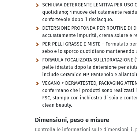
SCHIUMA DETERGENTE LENITIVA PER USO QUO
quotidiano; rimuove delicatamente residui
confortevole dopo il risciacquo.
DETERSIONE PROFONDA PER ROUTINE DI DOPP
accuratamente impurità, crema solare e res
PER PELLI GRASSE E MISTE – Formulato per l
sebo e lo sporco quotidiano mantenendo un
FORMULA FOCALIZZATA SULL’IDRATAZIONE (1
pelle idratata dopo la detersione per aiut
include Ceramide NP, Pantenolo e Allantoin
VEGANO + DERMATESTED, PACKAGING ATTENT
confermano che i prodotti sono realizzati i
FSC, stampa con inchiostro di soia e conte
clean beauty.
Dimensioni, peso e misure
Controlla le informazioni sulle dimensioni, il