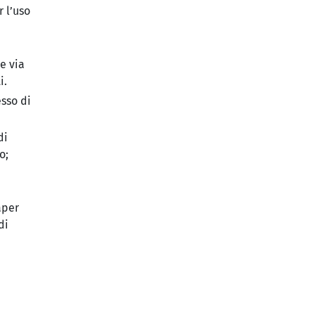
 l’uso
e via
i.
esso di
di
o;
aper
di