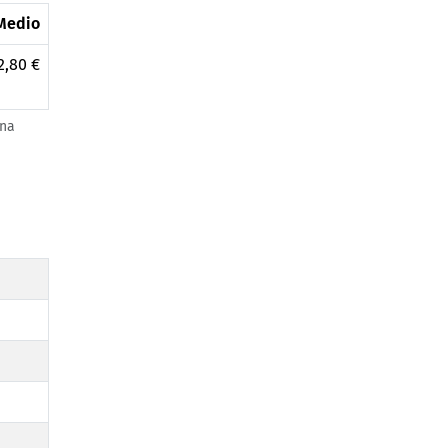
Medio
2,80 €
una