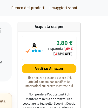
Elenco dei prodotti
I maggiori sconti
Acquista ora per
i
2,80 €
risparmia
1,69 €
[
38% OFF ]
 e
Vedi su Amazon
I link Amazon possono essere link
affiliati. Questo non modifica le
informazioni sul prezzo mostrate qui.
Non perdere l'opportunità di
mantenere la tua abbronzatura e
uta.
coccolare la tua pelle. Scopri il Doccia