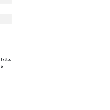
 tatto.
de