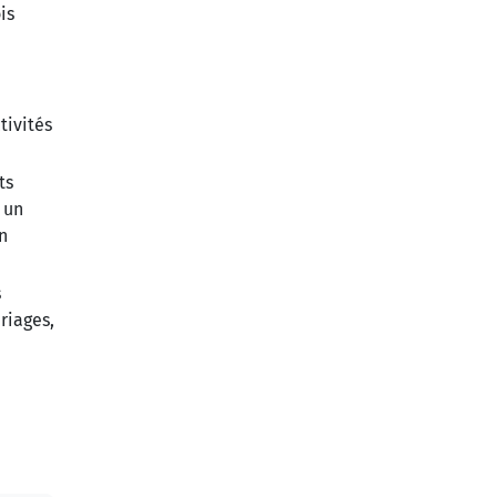
is
tivités
ts
 un
n
s
riages,