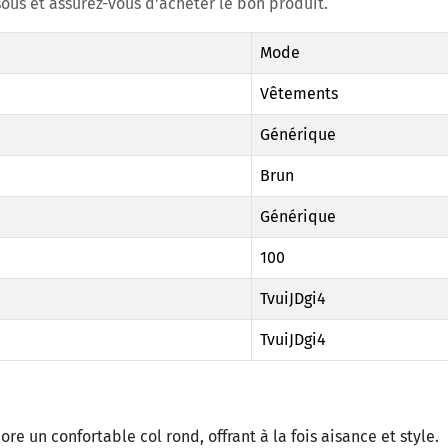
ous et assurez-vous d'acheter le bon produit.
Mode
Vêtements
Générique
Brun
Générique
100
TvuiJDgi4
TvuiJDgi4
re un confortable col rond, offrant à la fois aisance et style.