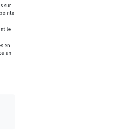
s sur
pointe
nt le
es en
 ou un