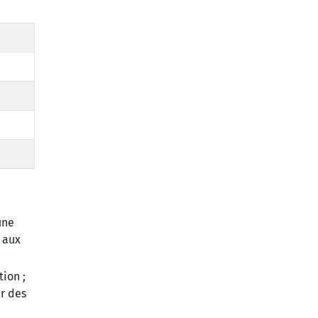
une
s aux
ion ;
r des