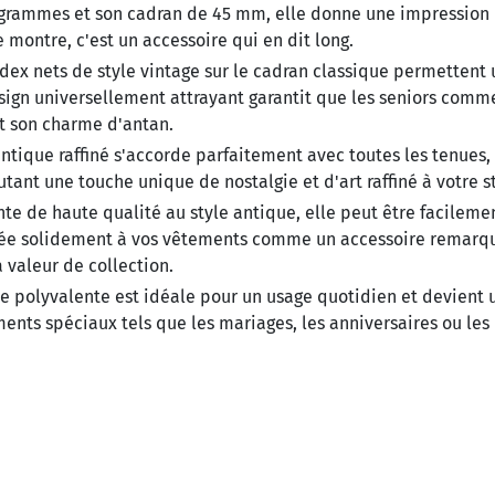
 grammes et son cadran de 45 mm, elle donne une impression
 montre, c'est un accessoire qui en dit long.
ndex nets de style vintage sur le cadran classique permettent
esign universellement attrayant garantit que les seniors comm
t son charme d'antan.
ntique raffiné s'accorde parfaitement avec toutes les tenues,
tant une touche unique de nostalgie et d'art raffiné à votre st
e de haute qualité au style antique, elle peut être facileme
fixée solidement à vos vêtements comme un accessoire remarq
a valeur de collection.
 polyvalente est idéale pour un usage quotidien et devient 
ents spéciaux tels que les mariages, les anniversaires ou les