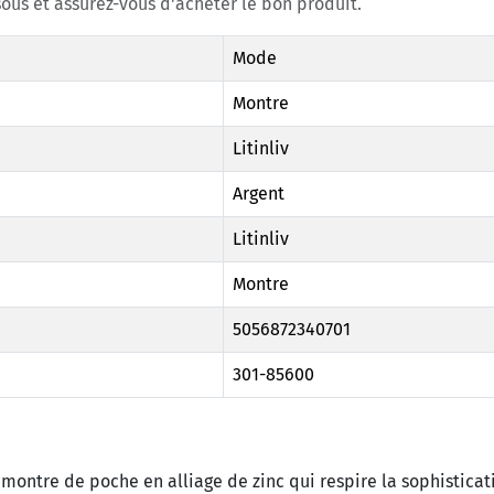
ous et assurez-vous d'acheter le bon produit.
Mode
Montre
Litinliv
Argent
Litinliv
Montre
5056872340701
301-85600
montre de poche en alliage de zinc qui respire la sophisticat