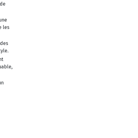
 de
 une
e les
 des
yle.
nt
uable,
un