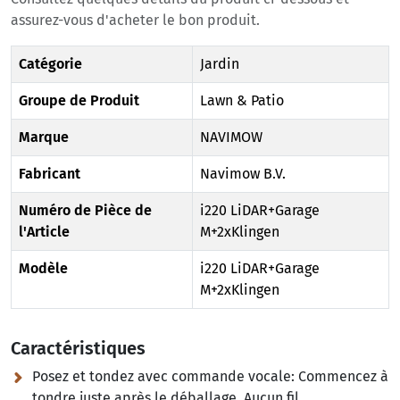
assurez-vous d'acheter le bon produit.
Catégorie
Jardin
Groupe de Produit
Lawn & Patio
Marque
NAVIMOW
Fabricant
‎Navimow B.V.
Numéro de Pièce de
i220 LiDAR+Garage
l'Article
M+2xKlingen
Modèle
i220 LiDAR+Garage
M+2xKlingen
Caractéristiques
Posez et tondez avec commande vocale:
Commencez à
tondre juste après le déballage. Aucun fil