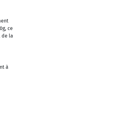
ment
0g, ce
 de la
nt à