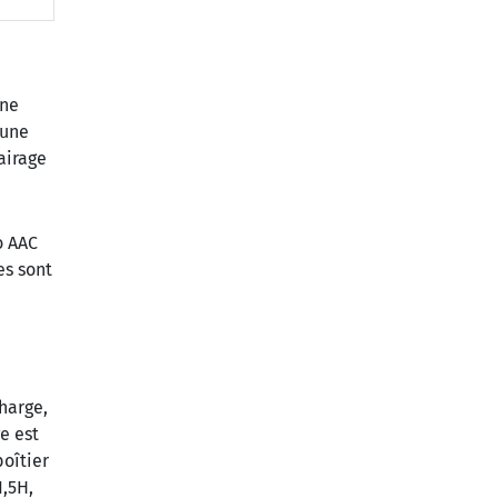
une
 une
airage
o AAC
es sont
harge,
e est
boîtier
1,5H,