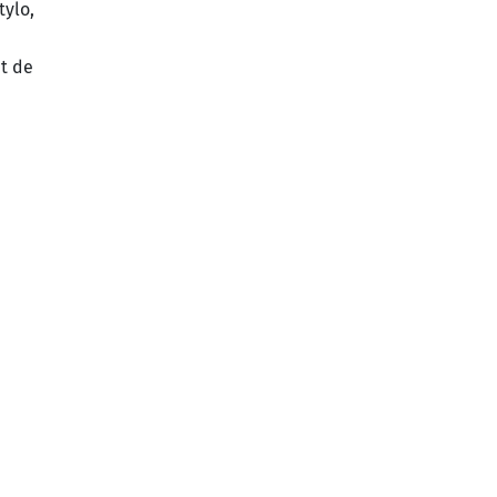
tylo,
t de