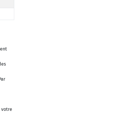
ment
des
Par
 votre