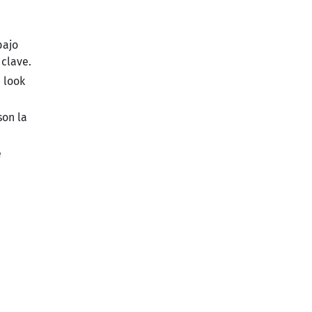
bajo
clave.
 look
son la
e