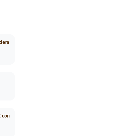
ndera
g con