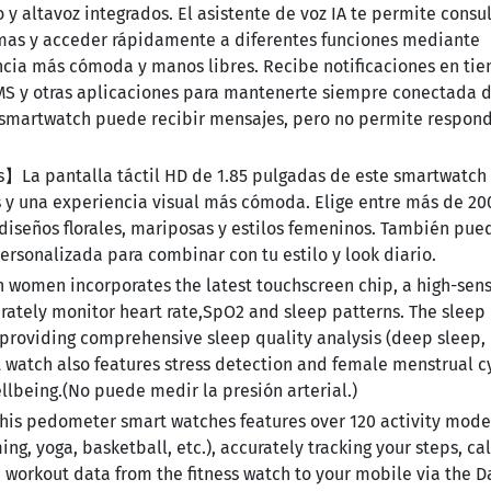
o y altavoz integrados. El asistente de voz IA te permite consul
armas y acceder rápidamente a diferentes funciones mediante
cia más cómoda y manos libres. Recibe notificaciones en ti
MS y otras aplicaciones para mantenerte siempre conectada 
smartwatch puede recibir mensajes, pero no permite respon
s】La pantalla táctil HD de 1.85 pulgadas de este smartwatch
s y una experiencia visual más cómoda. Elige entre más de 20
diseños florales, mariposas y estilos femeninos. También pue
personalizada para combinar con tu estilo y look diario.
omen incorporates the latest touchscreen chip, a high-sensi
urately monitor heart rate,SpO2 and sleep patterns. The sleep
 providing comprehensive sleep quality analysis (deep sleep, 
 watch also features stress detection and female menstrual c
ellbeing.(No puede medir la presión arterial.)
his pedometer smart watches features over 120 activity mode
ng, yoga, basketball, etc.), accurately tracking your steps, ca
workout data from the fitness watch to your mobile via the Da