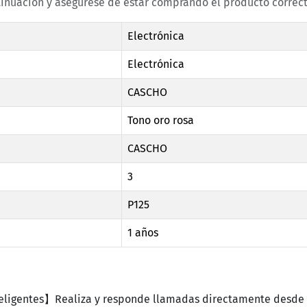
tinuación y asegúrese de estar comprando el producto correct
Electrónica
Electrónica
CASCHO
Tono oro rosa
CASCHO
3
P125
1 años
teligentes】Realiza y responde llamadas directamente desde 