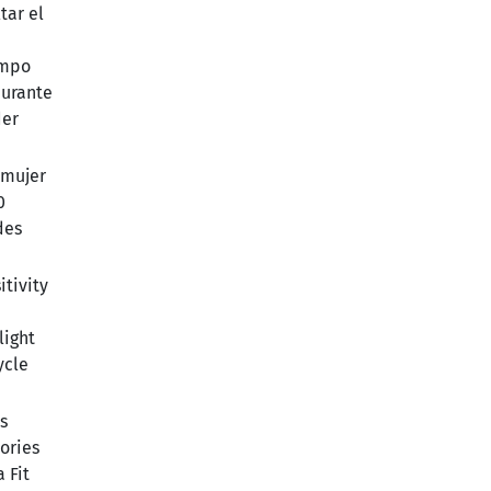
tar el
empo
durante
der
 mujer
0
des
tivity
light
ycle
s
lories
 Fit