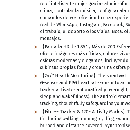
reloj inteligente mujer gracias al micrófon
clima, controlar la música, configurar al
comandos de voz, ofreciendo una experien
real de WhatsApp, Instagram, Facebook, S
el trabajo, el deporte o los viajes. Nota:
el 
mensajes.
【Pantalla HD de 1.85" y Más de 200 Esfera
ofrece imágenes más nítidas, colores vivo
esferas modernas y elegantes, incluyendo 
subir tus propias fotos y crear una esfera 
【24/7 Health Monitoring】The smartwatch w
G-sensor and PPG heart rate sensor to acc
tracker activates automatically overnight,
sleep and wakefulness). The android smart
tracking, thoughtfully safeguarding your w
【Fitness Tracker & 120+ Activity Modes】T
(including walking, running, cycling, swimmi
burned and distance covered. Synchronise 