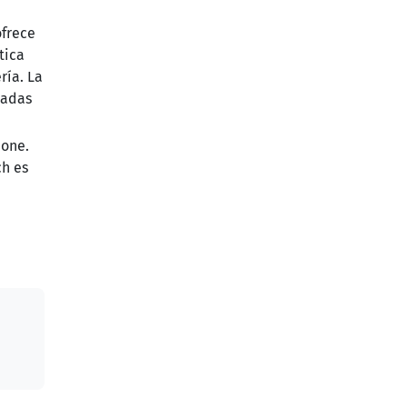
ofrece
tica
ría. La
nadas
hone.
ch es