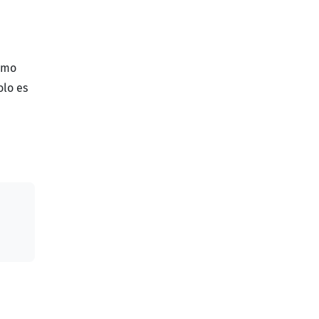
humo
olo es