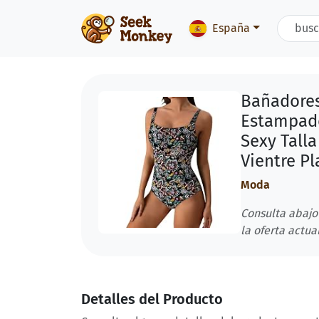
España
Bañadores
Estampado
Sexy Tall
Vientre P
Moda
Consulta abajo
la oferta actual
Detalles del Producto