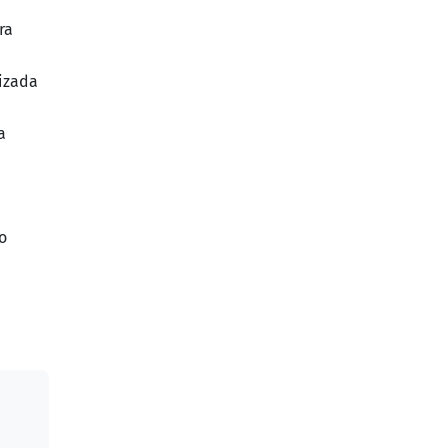
ra
lizada
a
o