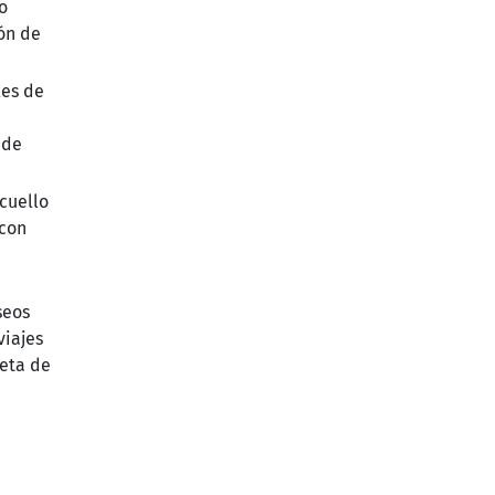
o
ión de
les de
ede
cuello
 con
seos
viajes
leta de