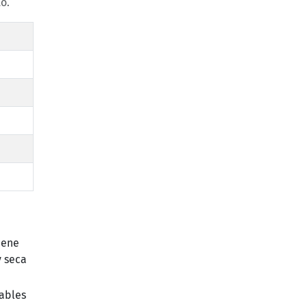
o.
iene
y seca
ables