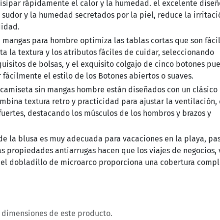
ipar rápidamente el calor y la humedad. el excelente diseñ
 sudor y la humedad secretados por la piel, reduce la irritac
didad.
 mangas para hombre optimiza las tablas cortas que son fáci
 la textura y los atributos fáciles de cuidar, seleccionando
uisitos de bolsas, y el exquisito colgajo de cinco botones pu
fácilmente el estilo de los Botones abiertos o suaves.
camiseta sin mangas hombre están diseñados con un clásico 
bina textura retro y practicidad para ajustar la ventilación,
 fuertes, destacando los músculos de los hombros y brazos y
 la blusa es muy adecuada para vacaciones en la playa, pa
las propiedades antiarrugas hacen que los viajes de negocios, 
r. el dobladillo de microarco proporciona una cobertura comp
y dimensiones de este producto.