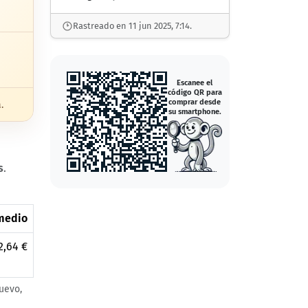
Rastreado en 11 jun 2025, 7:14.
Escanee el
código QR para
comprar desde
.
su smartphone.
s
.
medio
2,64 €
uevo,