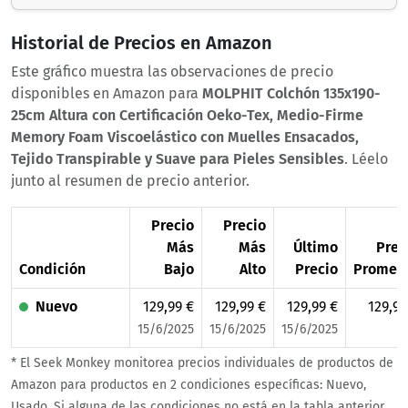
Historial de Precios en Amazon
Este gráfico muestra las observaciones de precio
disponibles en Amazon para
MOLPHIT Colchón 135x190-
25cm Altura con Certificación Oeko-Tex, Medio-Firme
Memory Foam Viscoelástico con Muelles Ensacados,
Tejido Transpirable y Suave para Pieles Sensibles
. Léelo
junto al resumen de precio anterior.
Precio
Precio
Más
Más
Último
Prec
Condición
Bajo
Alto
Precio
Promed
Nuevo
129,99 €
129,99 €
129,99 €
129,99
15/6/2025
15/6/2025
15/6/2025
* El Seek Monkey monitorea precios individuales de productos de
Amazon para productos en 2 condiciones específicas: Nuevo,
Usado. Si alguna de las condiciones no está en la tabla anterior,