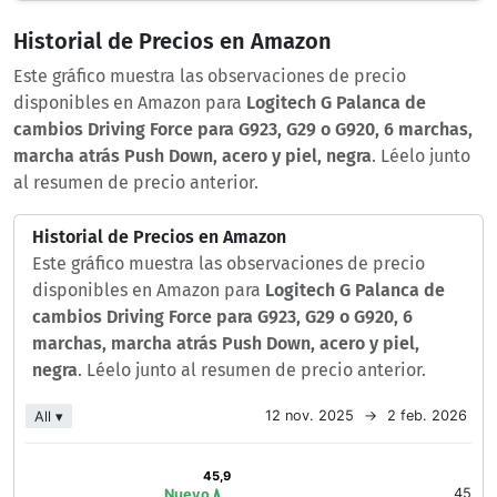
Historial de Precios en Amazon
Este gráfico muestra las observaciones de precio
disponibles en Amazon para
Logitech G Palanca de
cambios Driving Force para G923, G29 o G920, 6 marchas,
marcha atrás Push Down, acero y piel, negra
. Léelo junto
al resumen de precio anterior.
Historial de Precios en Amazon
Este gráfico muestra las observaciones de precio
disponibles en Amazon para
Logitech G Palanca de
cambios Driving Force para G923, G29 o G920, 6
marchas, marcha atrás Push Down, acero y piel,
negra
. Léelo junto al resumen de precio anterior.
Chart
12 nov. 2025
→
2 feb. 2026
All ▾
Line chart with 2 lines.
The chart has 1 X axis displaying Time. Data ranges from 2025
45,9
45,9
The chart has 1 Y axis displaying values. Data ranges from 24
45
Nuevo