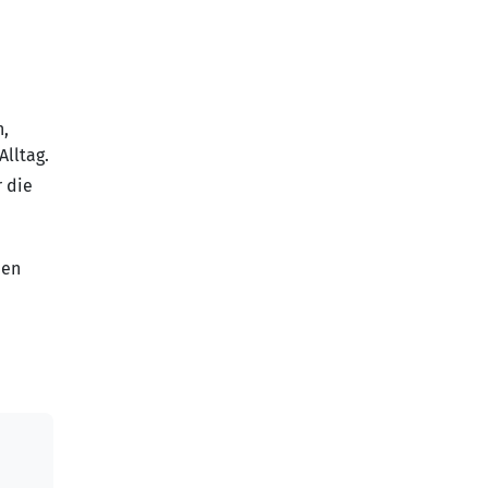
n,
Alltag.
 die
den