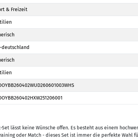
rt & Freizeit
tilien
erisch
-deutschland
erisch
tilien
OOYBB260402WUD260601003WHS
OOYBB260402HXW251206001
-Set lässt keine Wünsche offen. Es besteht aus einem hochwe
aining oder Match - dieses Set ist immer die perfekte Wahl fü