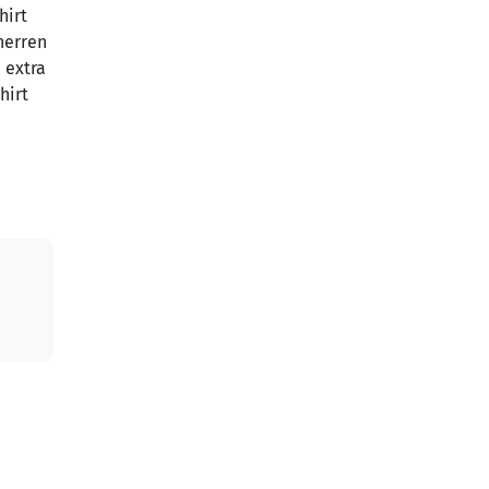
hirt
 herren
 extra
hirt