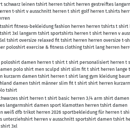
rt schwarz leinen tshirt herren tshirt herren gestreiftes langar
ren t-shirt v ausschnitt herren t shirt golf herren t.shirts her
erren
shirt fitness-bekleidung fashion herren herren tshirts t shirt
shirt 3xl langarm tshirt sportshirts herren t shirt herren v aus
 5xl tshirt oversize relaxed fit tshirt herren herren oversize t-sh
ner poloshirt exercise & fitness clothing tshirt lang herren her
loshirt damen herren t shirt t shirt personalisiert herren t s
men polo shirt men sculpd shirt slim fit t shirt herren lange t
ren kurzarm damen tshirt herren t shirt lang gym kleidung bau
land damen tshirt männer slim fit t shirt shirt herren kurzarm
lo tshirt
schwarzes shirt herren t shirt basic herren 3/4 arm shirt damen
ftes langarmshirt damen sport klamotten herren tshirt damen
 weiß dfb trikot herren 2026 sportbekleidung für herren t shi
irts unterziehshirt herren v ausschnitt sportshirt damen tshirt h
shirt 3xl