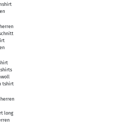
mshirt
ren
 herren
schnitt
irt
ren
hirt
shirts
mwoll
 tshirt
 herren
rt long
erren