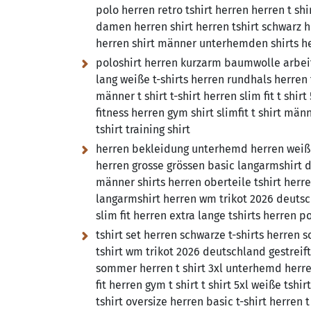
polo herren retro tshirt herren herren t shi
damen herren shirt herren tshirt schwarz her
herren shirt männer unterhemden shirts h
poloshirt herren kurzarm baumwolle arbeits
lang weiße t-shirts herren rundhals herren t
männer t shirt t-shirt herren slim fit t shirt
fitness herren gym shirt slimfit t shirt män
tshirt training shirt
herren bekleidung unterhemd herren weiß po
herren grosse grössen basic langarmshirt da
männer shirts herren oberteile tshirt her
langarmshirt herren wm trikot 2026 deutsch
slim fit herren extra lange tshirts herren po
tshirt set herren schwarze t-shirts herren 
tshirt wm trikot 2026 deutschland gestrei
sommer herren t shirt 3xl unterhemd herren
fit herren gym t shirt t shirt 5xl weiße tsh
tshirt oversize herren basic t-shirt herren t 