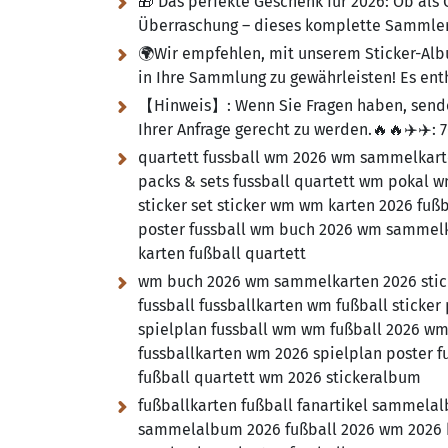
🎁 Das perfekte Geschenk für 2026:
Ob als 
Überraschung – dieses komplette Sammlerse
🌍Wir empfehlen, mit unserem Sticker-Albu
in Ihre Sammlung zu gewährleisten! Es ent
【Hinweis】: Wenn Sie Fragen haben, senden
Ihrer Anfrage gerecht zu werden.🔥🔥✈️✈️:
7
quartett fussball wm 2026 wm sammelkarte
packs & sets fussball quartett wm pokal 
sticker set sticker wm wm karten 2026 fuß
poster fussball wm buch 2026 wm sammelk
karten fußball quartett
wm buch 2026 wm sammelkarten 2026 sticke
fussball fussballkarten wm fußball stic
spielplan fussball wm wm fußball 2026 w
fussballkarten wm 2026 spielplan poster 
fußball quartett wm 2026 stickeralbum
fußballkarten fußball fanartikel sammel
sammelalbum 2026 fußball 2026 wm 2026 b