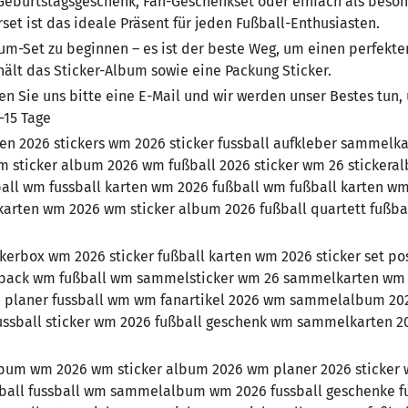
Geburtstagsgeschenk, Fan-Geschenkset oder einfach als beso
t ist das ideale Präsent für jeden Fußball-Enthusiasten.
m-Set zu beginnen – es ist der beste Weg, um einen perfekte
hält das Sticker-Album sowie eine Packung Sticker.
 Sie uns bitte eine E-Mail und wir werden unser Bestes tun,
-15 Tage
n 2026 stickers wm 2026 sticker fussball aufkleber sammelk
wm sticker album 2026 wm fußball 2026 sticker wm 26 stickera
ball wm fussball karten wm 2026 fußball wm fußball karten w
arten wm 2026 wm sticker album 2026 fußball quartett fußba
rbox wm 2026 sticker fußball karten wm 2026 sticker set po
ker pack wm fußball wm sammelsticker wm 26 sammelkarten wm
m planer fussball wm wm fanartikel 2026 wm sammelalbum 20
fussball sticker wm 2026 fußball geschenk wm sammelkarten 2
album wm 2026 wm sticker album 2026 wm planer 2026 sticker
all fussball wm sammelalbum wm 2026 fussball geschenke f