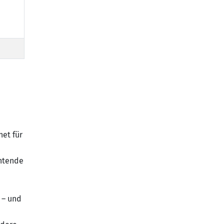
et für
chtende
t – und