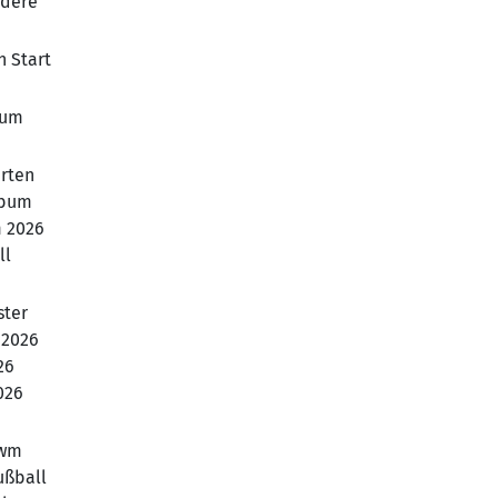
ndere
n Start
 um
arten
lbum
m 2026
ll
ster
 2026
26
026
 wm
ußball