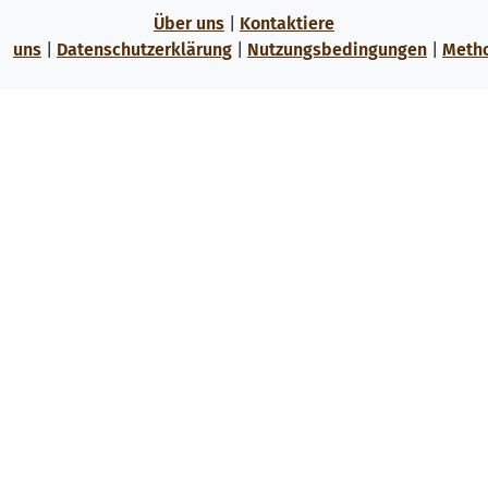
Über uns
|
Kontaktiere
uns
|
Datenschutzerklärung
|
Nutzungsbedingungen
|
Meth