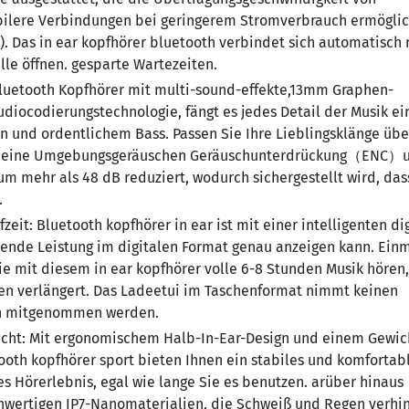
bilere Verbindungen bei geringerem Stromverbrauch ermöglic
). Das in ear kopfhörer bluetooth verbindet sich automatisch 
le öffnen. gesparte Wartezeiten.
luetooth Kopfhörer mit multi-sound-effekte,13mm Graphen-
ocodierungstechnologie, fängt es jedes Detail der Musik ei
n und ordentlichem Bass. Passen Sie Ihre Lieblingsklänge übe
det eine Umgebungsgeräuschen Geräuschunterdrückung（ENC）
 mehr als 48 dB reduziert, wodurch sichergestellt wird, das
.
zeit:
Bluetooth kopfhörer in ear ist mit einer intelligenten di
bende Leistung im digitalen Format genau anzeigen kann. Ein
e mit diesem in ear kopfhörer volle 6-8 Stunden Musik hören,
en verlängert. Das Ladeetui im Taschenformat nimmt keinen
hin mitgenommen werden.
cht:
Mit ergonomischem Halb-In-Ear-Design und einem Gewic
etooth kopfhörer sport bieten Ihnen ein stabiles und komfortab
es Hörerlebnis, egal wie lange Sie es benutzen. arüber hinaus
hwertigen IP7-Nanomaterialien, die Schweiß und Regen verhi