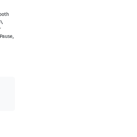
ooth
n,
r
Pause,