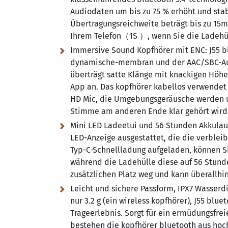
Audiodaten um bis zu 75 % erhöht und sta
Übertragungsreichweite beträgt bis zu 15m
Ihrem Telefon（1S ）, wenn Sie die Ladehül
Immersive Sound Kopfhörer mit ENC:
J55 b
dynamische-membran und der AAC/SBC-Audi
überträgt satte Klänge mit knackigen Höhe
App an. Das kopfhörer kabellos verwen
HD Mic, die Umgebungsgeräusche werden um
Stimme am anderen Ende klar gehört wird
Mini LED Ladeetui und 56 Stunden Akkulauf
LED-Anzeige ausgestattet, die die verblei
Typ-C-Schnellladung aufgeladen, können Si
während die Ladehülle diese auf 56 Stund
zusätzlichen Platz weg und kann überall
Leicht und sichere Passform, IPX7 Wasserdi
nur 3.2 g (ein wireless kopfhörer), J55 blu
Trageerlebnis. Sorgt für ein ermüdungsfrei
bestehen die kopfhörer bluetooth aus hoc