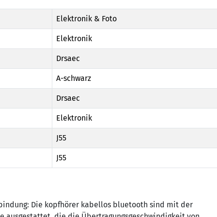
Elektronik & Foto
Elektronik
Drsaec
A-schwarz
Drsaec
Elektronik
J55
J55
bindung:
Die kopfhörer kabellos bluetooth sind mit der
e ausgestattet, die die Übertragungsgeschwindigkeit von