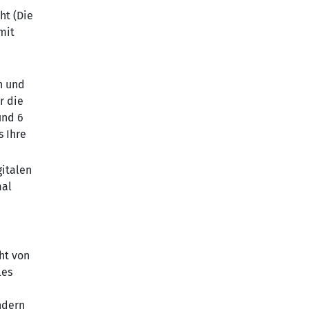
ht (Die
mit
n und
r die
und 6
s Ihre
gitalen
mal
ht von
les
ndern