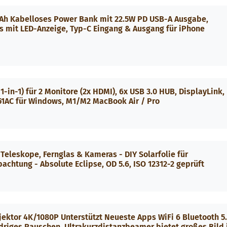
Ah Kabelloses Power Bank mit 22.5W PD USB-A Ausgabe,
 mit LED-Anzeige, Typ-C Eingang & Ausgang für iPhone
-in-1) für 2 Monitore (2x HDMI), 6x USB 3.0 HUB, DisplayLink,
251AC für Windows, M1/M2 MacBook Air / Pro
Teleskope, Fernglas & Kameras - DIY Solarfolie für
chtung - Absolute Eclipse, OD 5.6, ISO 12312-2 geprüft
jektor 4K/1080P Unterstützt Neueste Apps WiFi 6 Bluetooth 5
driges Rauschen, Ultrakurzdistanzbeamer bietet großes Bild