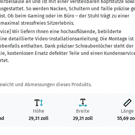
irbelsäule an und ist mit einer verstellbaren Kopfstütze sow
gestattet. So werden Nacken, Schultern und Taille präzise ge
t. Ob beim Gaming oder im Büro – der Stuhl trägt zu einer
 maximal stressfreies Sitzerlebnis.
vice] Wir liefern Ihnen eine hochauflösende, bebilderte
ne detaillierte Video-Installationsanleitung. Die Montage ist 
ebenfalls enthalten. Dank präziser Schraubenlöcher steht der
tie, kostenlosen Ersatz defekter Teile und einen Kundenservic
rtet.
Gewicht und Abmessungen dieses Produkts.
Höhe
Breite
Länge
nd
29,31 zoll
29,31 zoll
55,69 zo