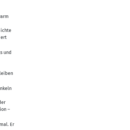
 warm
dichte
ert
ks und
e
leiben
inkeln
der
ion –
mal. Er