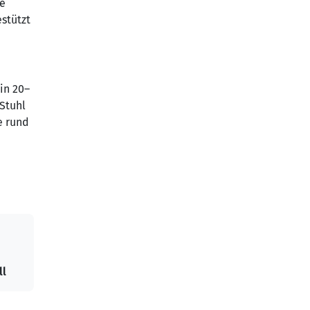
ie
stützt
in 20–
 Stuhl
e rund
ll