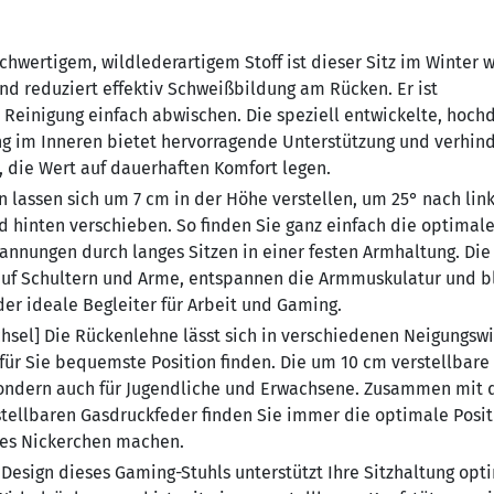
chwertigem, wildlederartigem Stoff ist dieser Sitz im Winter
d reduziert effektiv Schweißbildung am Rücken. Er ist
en Reinigung einfach abwischen. Die speziell entwickelte, hoch
 im Inneren bietet hervorragende Unterstützung und verhind
, die Wert auf dauerhaften Komfort legen.
 lassen sich um 7 cm in der Höhe verstellen, um 25° nach lin
 hinten verschieben. So finden Sie ganz einfach die optimal
annungen durch langes Sitzen in einer festen Armhaltung. Die
auf Schultern und Arme, entspannen die Armmuskulatur und b
er ideale Begleiter für Arbeit und Gaming.
hsel] Die Rückenlehne lässt sich in verschiedenen Neigungsw
e für Sie bequemste Position finden. Die um 10 cm verstellbare
, sondern auch für Jugendliche und Erwachsene. Zusammen mit 
tellbaren Gasdruckfeder finden Sie immer die optimale Posit
rzes Nickerchen machen.
esign dieses Gaming-Stuhls unterstützt Ihre Sitzhaltung opti