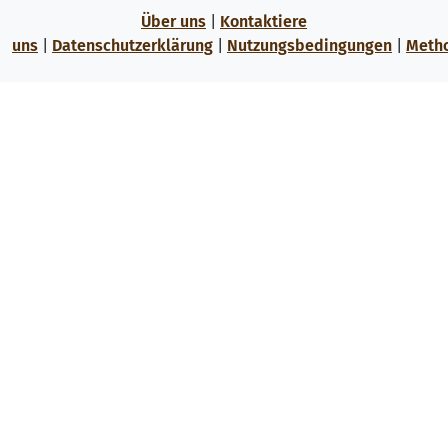
Über uns
|
Kontaktiere
uns
|
Datenschutzerklärung
|
Nutzungsbedingungen
|
Meth