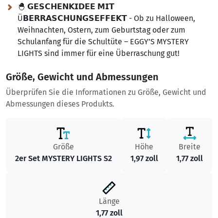
🐣 𝗚𝗘𝗦𝗖𝗛𝗘𝗡𝗞𝗜𝗗𝗘𝗘 𝗠𝗜𝗧
Ü𝗕𝗘𝗥𝗥𝗔𝗦𝗖𝗛𝗨𝗡𝗚𝗦𝗘𝗙𝗙𝗘𝗞𝗧 - Ob zu Halloween,
Weihnachten, Ostern, zum Geburtstag oder zum
Schulanfang für die Schultüte – EGGY’S MYSTERY
LIGHTS sind immer für eine Überraschung gut!
Größe, Gewicht und Abmessungen
Überprüfen Sie die Informationen zu Größe, Gewicht und
Abmessungen dieses Produkts.
Größe
Höhe
Breite
2er Set MYSTERY LIGHTS S2
1,97 zoll
1,77 zoll
Länge
1,77 zoll