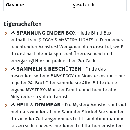
Garantie
gesetzlich
Eigenschaften
🐣 𝗦𝗣𝗔𝗡𝗡𝗨𝗡𝗚 𝗜𝗡 𝗗𝗘𝗥 𝗕𝗢X – Jede Blind Box
enthält 1 von 9 EGGY’S MYSTERY LIGHTS in Form eines
leuchtenden Monsters! Wer genau dich erwartet, weißt
du erst nach dem Auspacken! Überraschend und
einzigartig! Hier im praktischen 2er Pack
🐣 𝗦𝗔𝗠𝗠𝗘𝗟𝗡 & 𝗕𝗘𝗦𝗖𝗛Ü𝗧Z𝗘𝗡 - Finde das
besonders seltene BABY EGGY im Monsterkostüm – nur
in jeder 24. Box! Oder sammle sie Alle! Bilde deine
eigene MYSTERYs Monster Familie und behüte alle
Mitglieder so gut du kannst!
🐣 𝗛𝗘𝗟𝗟 & 𝗗𝗜𝗠𝗠𝗕𝗔𝗥 - Die Mystery Monster sind viel
mehr als wunderschöne Sammler-Stücke! Sie spenden
dir zu jeder Zeit angenehmes Licht, sind dimmbar und
lassen sich in 4 verschiedenen Lichtfarben einstellen: