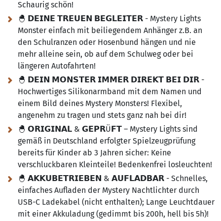
Schaurig schön!
🐣 𝗗𝗘𝗜𝗡𝗘 𝗧𝗥𝗘𝗨𝗘𝗡 𝗕𝗘𝗚𝗟𝗘𝗜𝗧𝗘𝗥 - Mystery Lights
Monster einfach mit beiliegendem Anhänger z.B. an
den Schulranzen oder Hosenbund hängen und nie
mehr alleine sein, ob auf dem Schulweg oder bei
längeren Autofahrten!
🐣 𝗗𝗘𝗜𝗡 𝗠𝗢𝗡𝗦𝗧𝗘𝗥 𝗜𝗠𝗠𝗘𝗥 𝗗𝗜𝗥𝗘𝗞𝗧 𝗕𝗘𝗜 𝗗𝗜𝗥 -
Hochwertiges Silikonarmband mit dem Namen und
einem Bild deines Mystery Monsters! Flexibel,
angenehm zu tragen und stets ganz nah bei dir!
🐣 𝗢𝗥𝗜𝗚𝗜𝗡𝗔𝗟 & 𝗚𝗘𝗣𝗥Ü𝗙𝗧 – Mystery Lights sind
gemäß in Deutschland erfolgter Spielzeugprüfung
bereits für Kinder ab 3 Jahren sicher:
Keine
verschluckbaren Kleinteile! Bedenkenfrei losleuchten!
🐣 𝗔𝗞𝗞𝗨𝗕𝗘𝗧𝗥𝗜𝗘𝗕𝗘𝗡 & 𝗔𝗨𝗙𝗟𝗔𝗗𝗕𝗔𝗥 - Schnelles,
einfaches Aufladen der Mystery Nachtlichter durch
USB-C Ladekabel (nicht enthalten); Lange Leuchtdauer
mit einer Akkuladung (gedimmt bis 200h, hell bis 5h)!