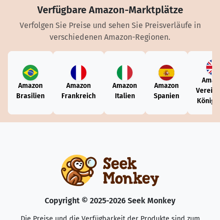
Verfügbare Amazon-Marktplätze
Verfolgen Sie Preise und sehen Sie Preisverläufe in
verschiedenen Amazon-Regionen.
Amaz
Amazon
Amazon
Amazon
Amazon
Vereini
Brasilien
Frankreich
Italien
Spanien
Königr
Copyright © 2025-2026 Seek Monkey
Die Preise und die Verfügbarkeit der Produkte sind zum