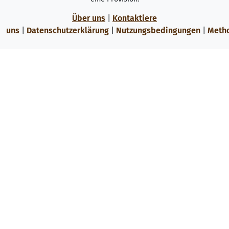
Über uns
|
Kontaktiere
uns
|
Datenschutzerklärung
|
Nutzungsbedingungen
|
Meth