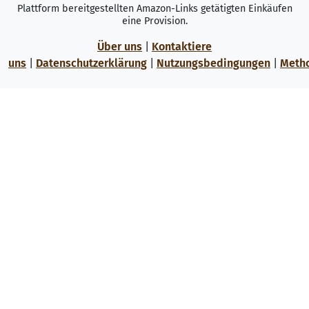
Plattform bereitgestellten Amazon-Links getätigten Einkäufen
eine Provision.
Über uns
|
Kontaktiere
uns
|
Datenschutzerklärung
|
Nutzungsbedingungen
|
Meth