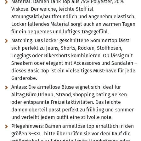
Material:
Damen Tank Top aus 75% Polyester, 20%
Viskose. Der weiche, leichte Stoff ist
atmungsaktiv,hautfreundlich und angenehm elastisch.
Locker fallendes Material sorgt auch an warmen Tagen
für ein bequemes und luftiges Tragegefühl.
Matching:
Das locker geschnittene Sommertop lässt
sich perfekt zu Jeans, Shorts, Röcken, Stoffhosen,
Leggings oder Bikershorts kombinieren. Ob lässig mit
Sneakern oder elegant mit Accessoires und Sandalen –
dieses Basic Top ist ein vielseitiges Must-have für jede
Garderobe.
Anlass:
Die ärmellose Bluse eignet sich ideal für
Alltag,Büro,Urlaub, Strand,Shopping,Dating,Reisen
oder entspannte Freizeitaktivitäten. Das leichte
damen oberteil passt perfekt zu frühling und sommer
und verleiht jedem outfit eine stilvolle note.
Pflegehinweis:
Damen ärmellose top erhältlich in den
größen S–XXL. bitte überprüfen sie vor dem Kauf die