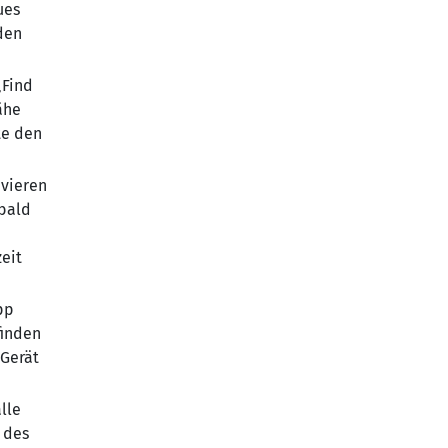
ues
den
„Find
ähe
te den
ivieren
obald
eit
pp
finden
-Gerät
lle
 des