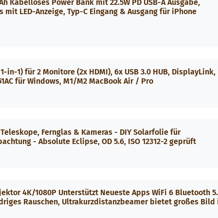
Ah Kabelloses Power Bank mit 22.5W PD USB-A Ausgabe,
 mit LED-Anzeige, Typ-C Eingang & Ausgang für iPhone
-in-1) für 2 Monitore (2x HDMI), 6x USB 3.0 HUB, DisplayLink,
251AC für Windows, M1/M2 MacBook Air / Pro
Teleskope, Fernglas & Kameras - DIY Solarfolie für
chtung - Absolute Eclipse, OD 5.6, ISO 12312-2 geprüft
jektor 4K/1080P Unterstützt Neueste Apps WiFi 6 Bluetooth 5
driges Rauschen, Ultrakurzdistanzbeamer bietet großes Bild