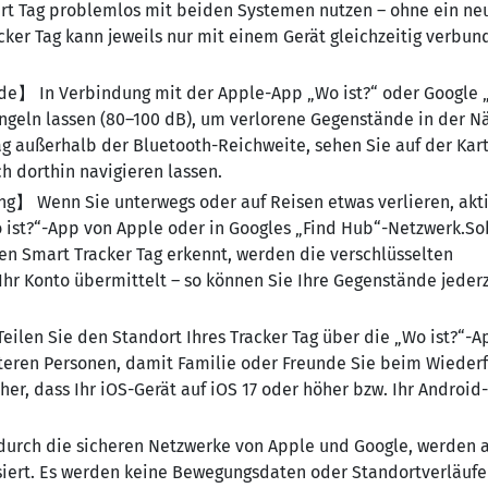
art Tag problemlos mit beiden Systemen nutzen – ohne ein ne
cker Tag kann jeweils nur mit einem Gerät gleichzeitig verbun
de】 In Verbindung mit der Apple-App „Wo ist?“ oder Google 
ingeln lassen (80–100 dB), um verlorene Gegenstände in der N
Tag außerhalb der Bluetooth-Reichweite, sehen Sie auf der Kar
h dorthin navigieren lassen.
g】 Wenn Sie unterwegs oder auf Reisen etwas verlieren, akt
o ist?“-App von Apple oder in Googles „Find Hub“-Netzwerk.S
en Smart Tracker Tag erkennt, werden die verschlüsselten
hr Konto übermittelt – so können Sie Ihre Gegenstände jederz
ilen Sie den Standort Ihres Tracker Tag über die „Wo ist?“-A
iteren Personen, damit Familie oder Freunde Sie beim Wieder
her, dass Ihr iOS-Gerät auf iOS 17 oder höher bzw. Ihr Android
.）
urch die sicheren Netzwerke von Apple und Google, werden a
iert. Es werden keine Bewegungsdaten oder Standortverläufe