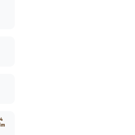
.4
 im