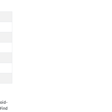
oid-
„Find