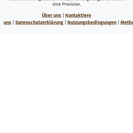
eine Provision.
Über uns
|
Kontaktiere
uns
|
Datenschutzerklärung
|
Nutzungsbedingungen
|
Meth