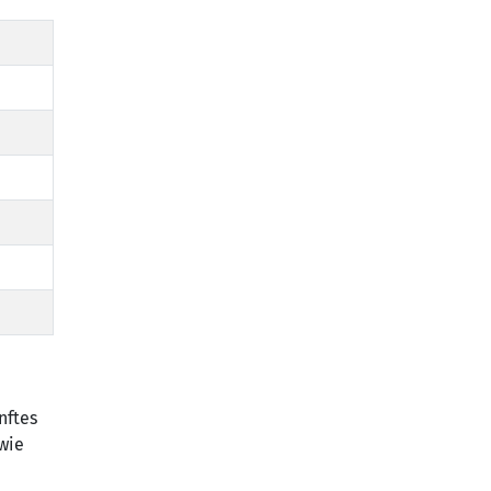
nftes
wie