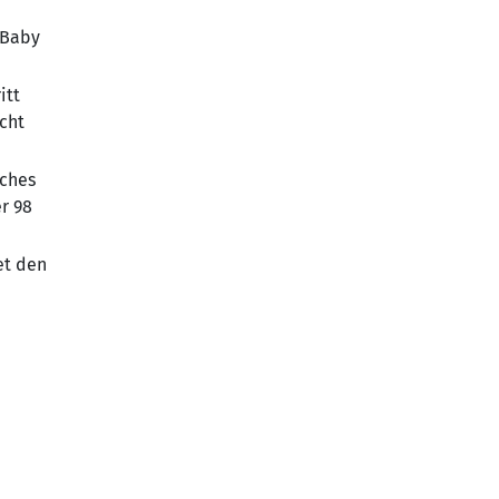
 Baby
itt
cht
iches
r 98
et den