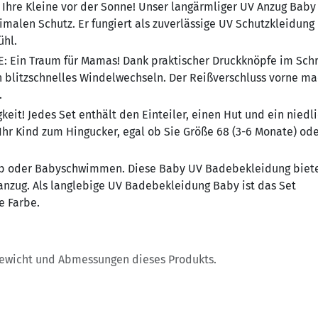
 Ihre Kleine vor der Sonne! Unser langärmliger UV Anzug Baby
len Schutz. Er fungiert als zuverlässige UV Schutzkleidung
ühl.
E:
Ein Traum für Mamas! Dank praktischer Druckknöpfe im Schr
blitzschnelles Windelwechseln. Der Reißverschluss vorne ma
.
igkeit! Jedes Set enthält den Einteiler, einen Hut und ein niedl
hr Kind zum Hingucker, egal ob Sie Größe 68 (3-6 Monate) ode
ub oder Babyschwimmen. Diese Baby UV Badebekleidung biet
anzug. Als langlebige UV Badebekleidung Baby ist das Set
e Farbe.
Gewicht und Abmessungen dieses Produkts.