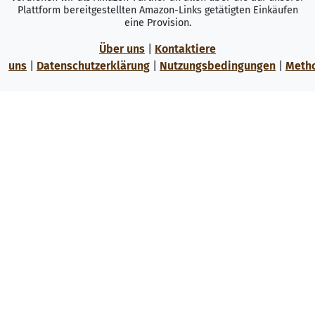
Plattform bereitgestellten Amazon-Links getätigten Einkäufen
eine Provision.
Über uns
|
Kontaktiere
uns
|
Datenschutzerklärung
|
Nutzungsbedingungen
|
Meth