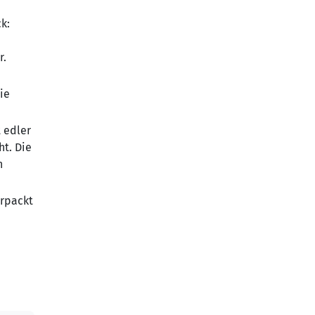
k:
r.
ie
 edler
ht. Die
n
erpackt