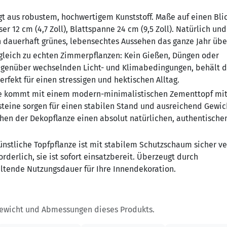
 aus robustem, hochwertigem Kunststoff. Maße auf einen Blic
r 12 cm (4,7 Zoll), Blattspanne 24 cm (9,5 Zoll). Natürlich und
ein dauerhaft grünes, lebensechtes Aussehen das ganze Jahr übe
gleich zu echten Zimmerpflanzen:
Kein Gießen, Düngen oder
genüber wechselnden Licht- und Klimabedingungen, behält d
erfekt für einen stressigen und hektischen Alltag.
e kommt mit einem modern-minimalistischen Zementtopf mit
steine sorgen für einen stabilen Stand und ausreichend Gewic
hen der Dekopflanze einen absolut natürlichen, authentische
tliche Topfpflanze ist mit stabilem Schutzschaum sicher v
rderlich, sie ist sofort einsatzbereit. Überzeugt durch
tende Nutzungsdauer für Ihre Innendekoration.
Gewicht und Abmessungen dieses Produkts.