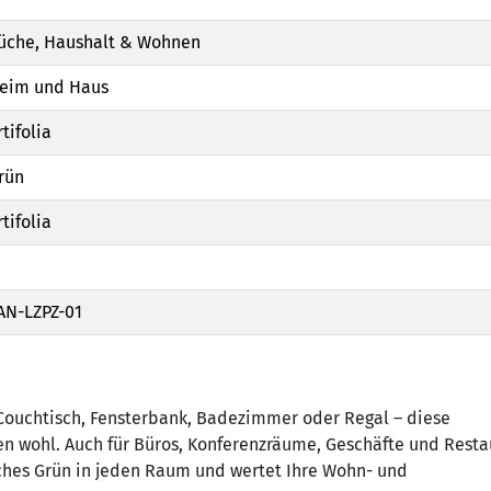
üche, Haushalt & Wohnen
eim und Haus
rtifolia
rün
rtifolia
AN-LZPZ-01
Couchtisch, Fensterbank, Badezimmer oder Regal – diese
men wohl. Auch für Büros, Konferenzräume, Geschäfte und Resta
isches Grün in jeden Raum und wertet Ihre Wohn- und