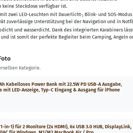
n keine Steckdose verfügbar ist.
mit zwei LED-Leuchten mit Dauerlicht-, Blink- und SOS-Modus
ät zuverlässige Unterstützung bei der Navigation und in Notfä
bdicht und wasserdicht. Dank des integrierten Karabiners läss
 und ist somit der perfekte Begleiter beim Camping, Angeln o
Foto
erselben Kategorie.
Ah Kabelloses Power Bank mit 22.5W PD USB-A Ausgabe,
 mit LED-Anzeige, Typ-C Eingang & Ausgang für iPhone
-in-1) für 2 Monitore (2x HDMI), 6x USB 3.0 HUB, DisplayLink,
251AC für Windows, M1/M2 MacBook Air / Pro