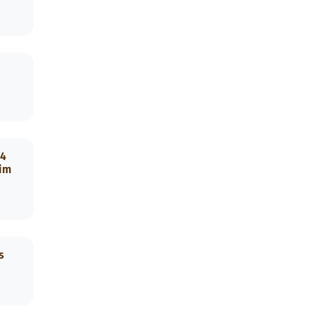
.4
 im
s