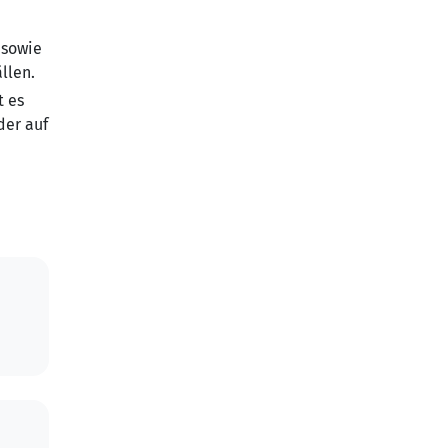
 sowie
llen.
t es
der auf