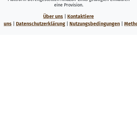
eine Provision.
Über uns
|
Kontaktiere
uns
|
Datenschutzerklärung
|
Nutzungsbedingungen
|
Meth