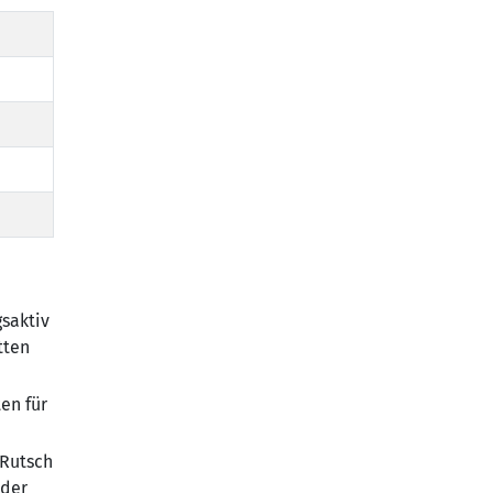
saktiv
tten
en für
-Rutsch
oder