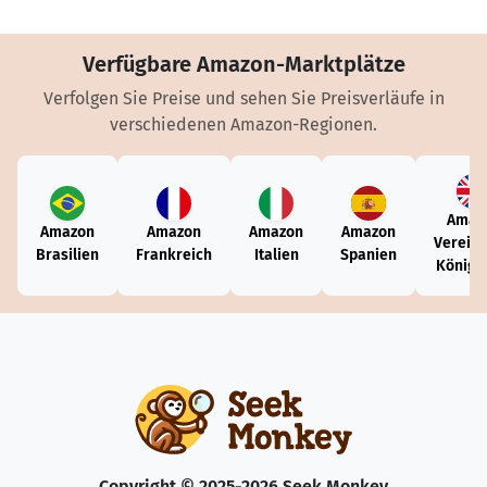
Verfügbare Amazon-Marktplätze
Verfolgen Sie Preise und sehen Sie Preisverläufe in
verschiedenen Amazon-Regionen.
Amaz
Amazon
Amazon
Amazon
Amazon
Vereini
Brasilien
Frankreich
Italien
Spanien
Königr
Copyright © 2025-2026 Seek Monkey