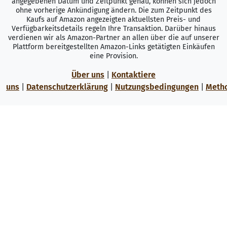
angegebenen Datum und Zeitpunkt genau, können sich jedoch
ohne vorherige Ankündigung ändern. Die zum Zeitpunkt des
Kaufs auf Amazon angezeigten aktuellsten Preis- und
Verfügbarkeitsdetails regeln Ihre Transaktion. Darüber hinaus
verdienen wir als Amazon-Partner an allen über die auf unserer
Plattform bereitgestellten Amazon-Links getätigten Einkäufen
eine Provision.
Über uns
|
Kontaktiere
uns
|
Datenschutzerklärung
|
Nutzungsbedingungen
|
Meth