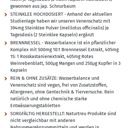
gewonnen aus jap. Schnurbaum
STEINKLEE HOCHDOSIERT - Anhand der aktuellen
Studienlage haben wir unseren Venenschatz mit
394mg Steinklee Pulver (melilotus officinalis) je
Tagesdosis (2 Steinklee Kapseln) ergänzt
BRENNNESSEL - Wasserbalance ist ein pflanzlicher
Komplex mit 500mg 10:1 Brennnessel Extrakt, 405mg
15:
1 Rosskastanienextrakt, 405mg Rotes
Weinrebenblatt, 500μg Mangan und 250μg Kupfer in 3
Kapseln
REIN & OHNE ZUSÄTZE:
Wasserbalance und
Venenschatz sind vegan, frei von Zusatzstoffen,
Allergenen, ohne Gentechnik & Tierversuche. Rein
natürlich und ohne chemische starke
Entwässerungstabletten
SORGFÄLTIG HERGESTELLT:
Naturtreu Produkte sind
nicht vergleichbar mit anderen
Nahrungsergänzungsmitteln und werden in