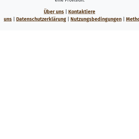
eine Provision.
Über uns
|
Kontaktiere
uns
|
Datenschutzerklärung
|
Nutzungsbedingungen
|
Meth