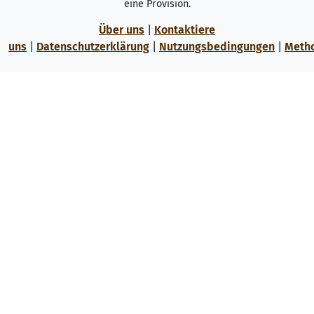
eine Provision.
Über uns
|
Kontaktiere
uns
|
Datenschutzerklärung
|
Nutzungsbedingungen
|
Meth