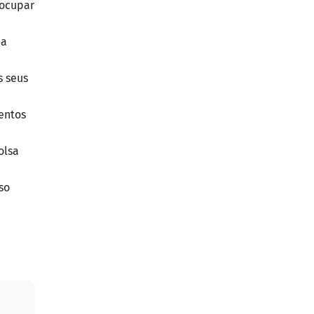
 ocupar
ia
s seus
entos
olsa
so