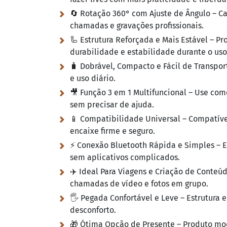
🔄 Rotação 360° com Ajuste de Ângulo – Cap
chamadas e gravações profissionais.
🦾 Estrutura Reforçada e Mais Estável – P
durabilidade e estabilidade durante o uso
🧳 Dobrável, Compacto e Fácil de Transport
e uso diário.
🎥 Função 3 em 1 Multifuncional – Use como
sem precisar de ajuda.
📱 Compatibilidade Universal – Compatív
encaixe firme e seguro.
⚡ Conexão Bluetooth Rápida e Simples –
sem aplicativos complicados.
✈️ Ideal Para Viagens e Criação de Conteúdo
chamadas de vídeo e fotos em grupo.
🖐️ Pegada Confortável e Leve – Estrutur
desconforto.
🎁 Ótima Opção de Presente – Produto mod