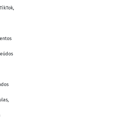
TikTok,
ventos
teúdos
ndos
ulas,
m