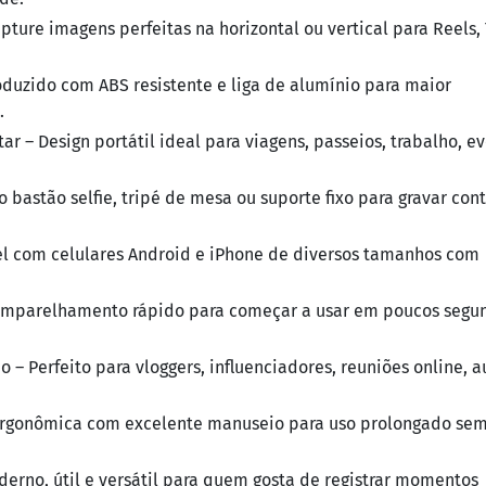
ture imagens perfeitas na horizontal ou vertical para Reels, 
roduzido com ABS resistente e liga de alumínio para maior
.
ar – Design portátil ideal para viagens, passeios, trabalho, e
 bastão selfie, tripé de mesa ou suporte fixo para gravar con
el com celulares Android e iPhone de diversos tamanhos com
 Emparelhamento rápido para começar a usar em poucos segu
 – Perfeito para vloggers, influenciadores, reuniões online, a
a ergonômica com excelente manuseio para uso prolongado se
erno, útil e versátil para quem gosta de registrar momentos