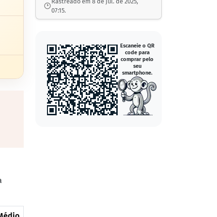
Rastreado em 8 de jul. de 2025,
07:15.
Escaneie o QR
code para
comprar pelo
seu
smartphone.
a
Médio